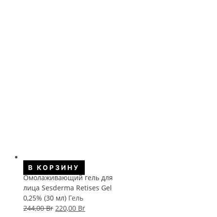
В КОРЗИНУ
Омолаживающий гель для
лица Sesderma Retises Gel
0,25% (30 мл)
Гель
Первоначальная
Текущая
244,00
Br
220,00
Br