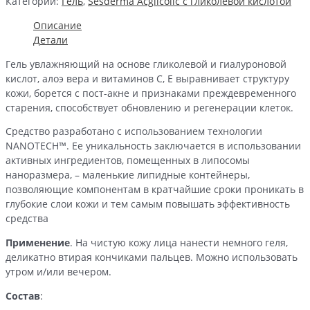
Категории:
Гель
,
Sesderma Acglicolic с гликолевой кислотой
|
Гель
Описание
увлажняющий
Детали
(50
Гель увлажняющий на основе гликолевой и гиалуроновой
мл)
кислот, алоэ вера и витаминов С, Е выравнивает структуру
кожи, борется с пост-акне и признаками преждевременного
старения, способствует обновлению и регенерации клеток.
Средство разработано с использованием технологии
NANOTECH™. Ее уникальность заключается в использовании
активных ингредиентов, помещенных в липосомы
наноразмера, – маленькие липидные контейнеры,
позволяющие компонентам в кратчайшие сроки проникать в
глубокие слои кожи и тем самым повышать эффективность
средства
Применение
. На чистую кожу лица нанести немного геля,
деликатно втирая кончиками пальцев. Можно использовать
утром и/или вечером.
Состав
: