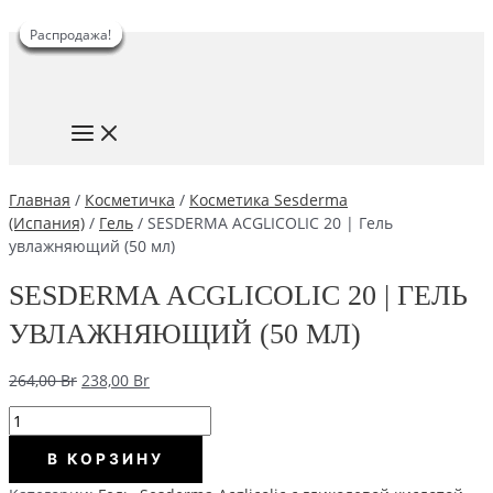
Распродажа!
Распродажа!
Распродажа!
Распродажа!
Распродажа!
Распродажа!
Распродажа!
Перейти
к
содержимому
MAIN
MENU
Главная
/
Косметичка
/
Косметика Sesderma
(Испания)
/
Гель
/ SESDERMA ACGLICOLIC 20 | Гель
увлажняющий (50 мл)
SESDERMA ACGLICOLIC 20 | ГЕЛЬ
УВЛАЖНЯЮЩИЙ (50 МЛ)
Первоначальная
Текущая
264,00
Br
238,00
Br
цена
цена:
Количество
составляла
238,00 Br.
SESDERMA
264,00 Br.
В КОРЗИНУ
ACGLICOLIC
20