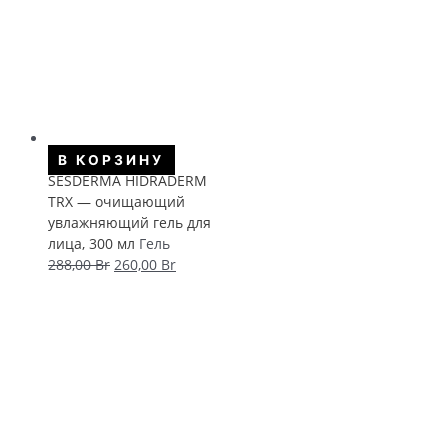
В КОРЗИНУ
SESDERMA HIDRADERM
TRX — очищающий
увлажняющий гель для
лица, 300 мл
Гель
Первоначальная
Текущая
288,00
Br
260,00
Br
цена
цена:
составляла
260,00 Br.
288,00 Br.