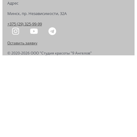
Адрес
Минск, пр. Независимости, 32А
+375 (29) 325-99-99
Оставить заявку
© 2020-2026 OOO "Студия красоты "9 Ангелов"
Записаться на приём
Ваше имя
*
Ваш номер телефона
*
Комментарий
ОТПРАВИТЬ ЗАЯВКУ
Х
Корзина