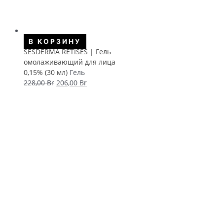
В КОРЗИНУ
SESDERMA RETISES | Гель
омолаживающий для лица
0,15% (30 мл)
Гель
Первоначальная
Текущая
228,00
Br
206,00
Br
цена
цена:
составляла
206,00 Br.
228,00 Br.