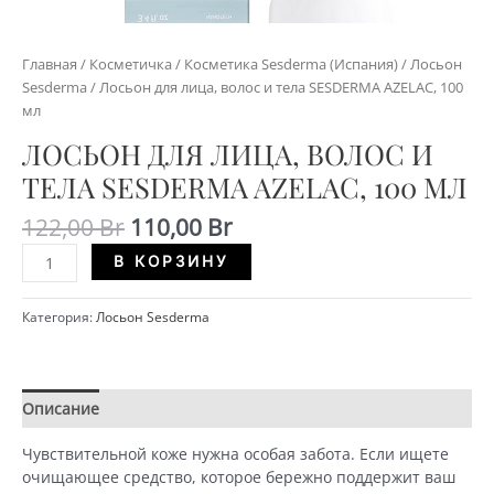
Главная
/
Косметичка
/
Косметика Sesderma (Испания)
/
Лосьон
Sesderma
/ Лосьон для лица, волос и тела SESDERMA AZELAC, 100
мл
ЛОСЬОН ДЛЯ ЛИЦА, ВОЛОС И
ТЕЛА SESDERMA AZELAC, 100 МЛ
Первоначальная
Текущая
122,00
Br
110,00
Br
цена
цена:
Количество
Alternative:
В КОРЗИНУ
составляла
110,00 Br.
Лосьон
122,00 Br.
для
Категория:
Лосьон Sesderma
лица,
волос
и
тела
Описание
Детали
SESDERMA
AZELAC,
Чувствительной коже нужна особая забота. Если ищете
100
очищающее средство, которое бережно поддержит ваш
мл