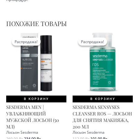
ПОХОЖИЕ ТОВАРЫ
Распродажа!
Распродажа!
Распродажа!
Распродажа!
В КОРЗИНУ
В КОРЗИНУ
SESDERMA MEN |
SESDERMA SENSYSES
УВЛАЖНЯЮЩИЙ
CLEANSER ROS — ЛОСЬОН
МУЖСКОЙ ЛОСЬОН (50
ДЛЯ СНЯТИЯ МАКИЯЖА,
МЛ)
200 МЛ
Лосьон Sesderma
Лосьон Sesderma
Первоначальная
Текущая
Первоначальная
Текущая
260,00
Br
234,00
Br
112,00
Br
101,00
Br