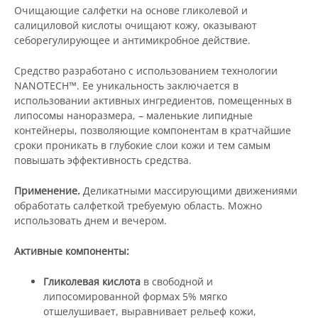
(14
Очищающие салфетки на основе гликолевой и
шт
салициловой кислоты очищают кожу, оказывают
х
себорегулирующее и антимикробное действие.
5
мл)
Средство разработано с использованием технологии
NANOTECH™. Ее уникальность заключается в
использовании активных ингредиентов, помещенных в
липосомы наноразмера, – маленькие липидные
контейнеры, позволяющие компонентам в кратчайшие
сроки проникать в глубокие слои кожи и тем самым
повышать эффективность средства.
Применение.
Деликатными массирующими движениями
обработать салфеткой требуемую область. Можно
использовать днем и вечером.
Активные компоненты:
Гликолевая кислота
в свободной и
липосомированной формах 5% мягко
отшелушивает, выравнивает рельеф кожи,