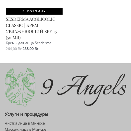
В КОРЗИНУ
SESDERMA ACGLICOLIC
CLASSIC | КРЕМ
УВЛАЖНЯЮЩИЙ SPF 15
(50 МЛ)
Кремы для лица Sesderma
Первоначальная
Текущая
264,00
Br
238,00
Br
цена
цена:
составляла
238,00 Br.
264,00 Br.
Услуги и процедуры
Чистка лица в Минске
Массаж лица в Минске