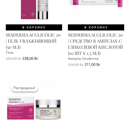
В КОРЗИНУ
В КОРЗИНУ
SESDERMA ACGLICOLIC 20
SESDERMA ACGLICOLIC 20
| ГЕЛЬ УВЛАЖНЯЮЩИЙ
| СРЕДСТВО В АМПУЛАХ С
(50 МЛ)
ГЛИКОЛЕВОЙ КИСЛОТОЙ
Гель
(10 ШТ Х 1,5 МЛ)
Первоначальная
Текущая
264,00
Br
238,00
Br
Ампулы Sesderma
цена
цена:
Первоначальная
Текущая
234,00
Br
211,00
Br
составляла
238,00 Br.
цена
цена:
264,00 Br.
составляла
211,00 Br.
234,00 Br.
Распродажа!
Распродажа!