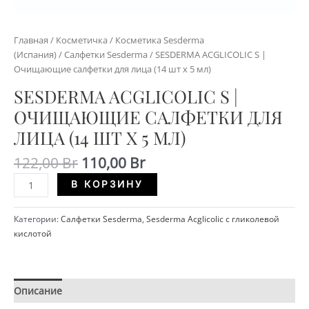
Главная
/
Косметичка
/
Косметика Sesderma
(Испания)
/
Салфетки Sesderma
/ SESDERMA ACGLICOLIC S |
Очищающие салфетки для лица (14 шт х 5 мл)
SESDERMA ACGLICOLIC S |
ОЧИЩАЮЩИЕ САЛФЕТКИ ДЛЯ
ЛИЦА (14 ШТ Х 5 МЛ)
Первоначальная
Текущая
122,00
Br
110,00
Br
цена
цена:
Количество
Alternative:
В КОРЗИНУ
составляла
110,00 Br.
SESDERMA
122,00 Br.
ACGLICOLIC
Категории:
Салфетки Sesderma
,
Sesderma Acglicolic с гликолевой
S
кислотой
|
Очищающие
салфетки
для
Описание
Детали
лица