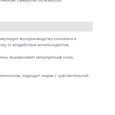
етинолом
,
Сыворотки Ultraceuticals
имулирует воспроизводство коллагена и
ожу от воздействия антиоксидантов.
щины, выравнивает микрорельеф кожи,
 с ретинолом, подходит людям с чувствительной