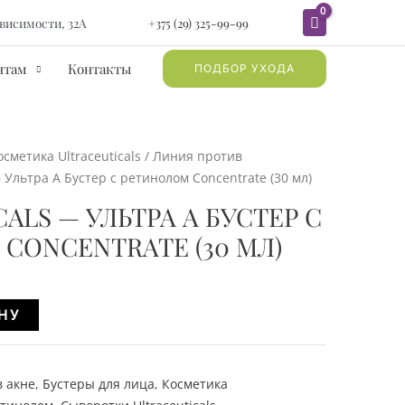
зависимости, 32А
+375 (29) 325-99-99
нтам
Контакты
ПОДБОР УХОДА
осметика Ultraceuticals
/
Линия против
Ультра А Бустер с ретинолом Concentrate (30 мл)
ALS — УЛЬТРА А БУСТЕР С
CONCENTRATE (30 МЛ)
Alternative:
НУ
 акне
,
Бустеры для лица
,
Косметика