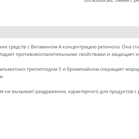
Ultraceuticals
,
Линия с р
Бустер
с
ретинолом
Concentrate
(30
мл)
ии средств с Витамином А концентрацию ретинола. Она ст
обладает противовоспалительными свойствами и защищает к
 пальмитоил-трипептидом-5 и бромелайном сокращает мор
я.
trate не вызывает раздражения, характерного для продуктов