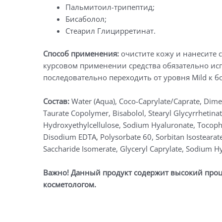
Пальмитоил-трипептид;
Бисаболол;
Стеарил Глицирретинат.
Способ применения:
очистите кожу и нанесите 
курсовом применении средства обязательно исп
последовательно переходить от уровня Mild к б
Состав:
Water (Aqua), Coco-Caprylate/Caprate, Dimet
Taurate Copolymer, Bisabolol, Stearyl Glycyrrhetinat
Hydroxyethylcellulose, Sodium Hyaluronate, Tocop
Disodium EDTA, Polysorbate 60, Sorbitan Isosteara
Saccharide Isomerate, Glyceryl Caprylate, Sodium Hy
Важно! Данный продукт содержит высокий проц
косметологом.