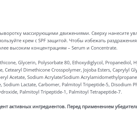
сыворотку массирующими движениями. Сверху нанесите ув
ользуйте крем с SPF защитой. Чтобы избежать раздражения
олее высоким концентрациям – Serum и Concentrate.
hicone, Glycerin, Polysorbate 80, Ethoxydiglycol, Propanediol, 
e, Cetearyl Dimethicone Crosspolymer, Jojoba Esters, Caprylyl Gly
heryl Acetate, Sodium Acrylate/Sodium Acrylamidomethylpropane
te, Sodium Lactate, Carbomer, Palmitoyl Tripeptide-5, Disodium
droxide, Palmitoyl Tripeptide-1, Palmitoyl Tetrapeptide-7.
ент активных ингредиентов. Перед применением убедител