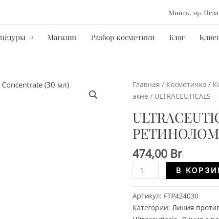
Минск, пр. Не
оцедуры
Магазин
Разбор косметики
Блог
Клие
Главная
/
Косметичка
/
К
акне
/ ULTRACEUTICALS — 
ULTRACEUTIC
РЕТИНОЛОМ 
474,00
Br
Количество
В КОРЗИ
ULTRACEUTICALS
-
Артикул:
FTP424030
Ультра
Категории:
Линия против
А