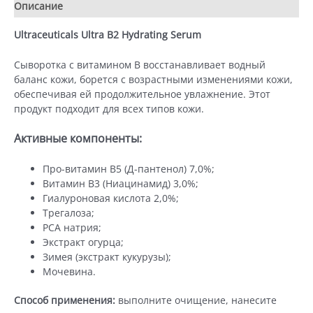
Описание
Детали
мл)
Ultraceuticals Ultra B2 Hydrating Serum
Сыворотка с витамином B восстанавливает водный
баланс кожи, борется с возрастными изменениями кожи,
обеспечивая ей продолжительное увлажнение. Этот
продукт подходит для всех типов кожи.
Активные компоненты:
Про-витамин В5 (Д-пантенол) 7,0%;
Витамин В3 (Ниацинамид) 3,0%;
Гиалуроновая кислота 2,0%;
Трегалоза;
PCA натрия;
Экстракт огурца;
Зимея (экстракт кукурузы);
Мочевина.
Способ применения:
выполните очищение, нанесите