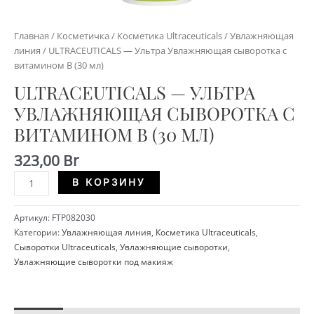
Главная
/
Косметичка
/
Косметика Ultraceuticals
/
Увлажняющая
линия
/ ULTRACEUTICALS — Ультра Увлажняющая сыворотка с
витамином В (30 мл)
ULTRACEUTICALS — УЛЬТРА
УВЛАЖНЯЮЩАЯ СЫВОРОТКА С
ВИТАМИНОМ В (30 МЛ)
323,00
Br
Количество
Alternative:
В КОРЗИНУ
ULTRACEUTICALS
-
Артикул:
FTP082030
Ультра
Категории:
Увлажняющая линия
,
Косметика Ultraceuticals
,
Увлажняющая
Сыворотки Ultraceuticals
,
Увлажняющие сыворотки
,
сыворотка
Увлажняющие сыворотки под макияж
с
витамином
В
(30