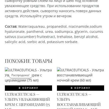
сыворотку ровным слоем на лицо и шею под основное
увлажняющее средство. При использовании продуктов
активного действия, сыворотку наносить поверх данных
средств. Используйте утром и вечером.
Состав:
Water/aqua/eau, propanediol, niacinamide,sodium
hyaluronate, panthenol, urea, sodiumpca, glycerin, cucumis
sativus (cucumber) fruitextract, trehalose, benzyl alcohol,
salicylic acid, sorbic acid, potassium sorbate.
ПОХОЖИЕ ТОВАРЫ
Распродажа!
Распродажа!
В КОРЗИНУ
В КОРЗИНУ
ULTRACEUTICALS —
ULTRACEUTICALS —
УЛЬТРА УВЛАЖНЯЮЩИЙ
УЛЬТРА
КРЕМ С ЦЕРАМИДАМИ (75
ВОССТАНАВЛИВАЮЩИЙ