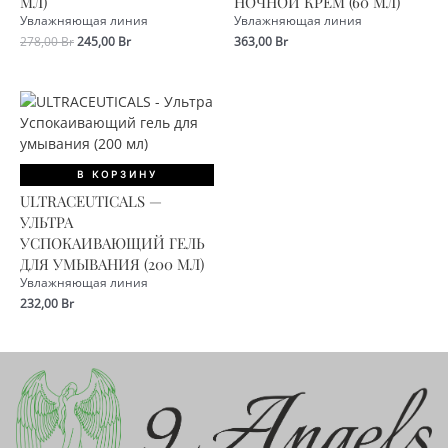
МЛ)
НОЧНОЙ КРЕМ (60 МЛ)
Увлажняющая линия
Увлажняющая линия
Первоначальная
Текущая
278,00
Br
245,00
Br
363,00
Br
цена
цена:
составляла
245,00 Br.
278,00 Br.
В КОРЗИНУ
ULTRACEUTICALS —
УЛЬТРА
УСПОКАИВАЮЩИЙ ГЕЛЬ
ДЛЯ УМЫВАНИЯ (200 МЛ)
Увлажняющая линия
232,00
Br