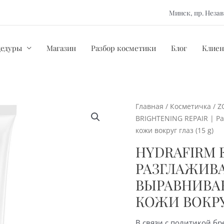
Минск, пр. Нез
цедуры
Магазин
Разбор косметики
Блог
Клиен
Главная
/
Косметичка
/
Z
BRIGHTENING REPAIR | 
кожи вокруг глаз (15 g)
HYDRAFIRM E
РАЗГЛАЖИВ
ВЫРАВНИВА
КОЖИ ВОКРУГ
В связи с политикой бр