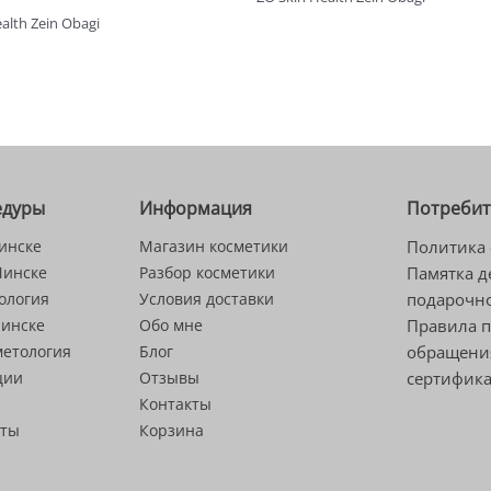
alth Zein Obagi
едуры
Информация
Потреби
инске
Магазин косметики
Политика 
Минске
Разбор косметики
Памятка д
ология
Условия доставки
подарочно
Минске
Обо мне
Правила 
метология
Блог
обращени
ции
Отзывы
сертифик
Контакты
сты
Корзина