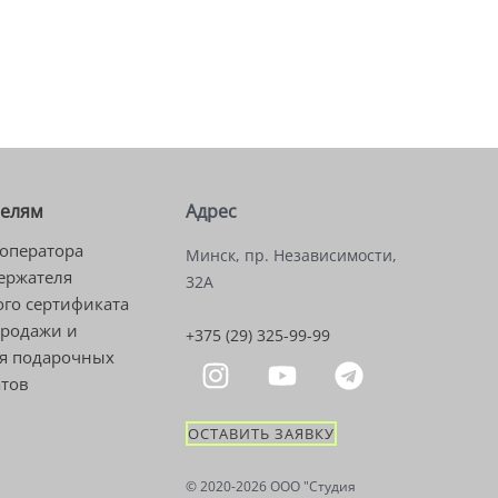
телям
Адрес
оператора
Минск, пр. Независимости,
ержателя
32А
го сертификата
продажи и
+375 (29) 325-99-99
я подарочных
атов
ОСТАВИТЬ ЗАЯВКУ
© 2020-2026 OOO "Студия