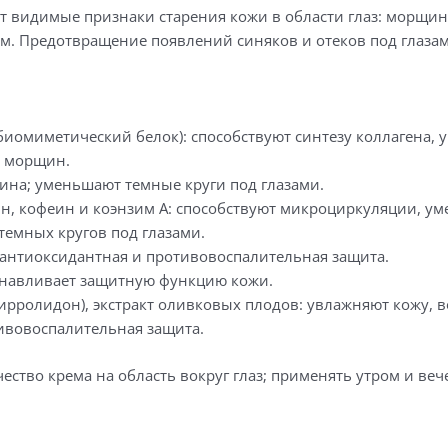
т видимые признаки старения кожи в области глаз: морщин
g)
м. Предотвращение появлений синяков и отеков под глазам
иомиметический белок): способствуют синтезу коллагена, у
, морщин.
ина; уменьшают темные круги под глазами.
н, кофеин и коэнзим А: способствуют микроциркуляции, ум
темных кругов под глазами.
 антиоксидантная и противовоспалительная защита.
анавливает защитную функцию кожи.
пирролидон), экстракт оливковых плодов: увлажняют кожу,
тивовоспалительная защита.
ество крема на область вокруг глаз; применять утром и веч