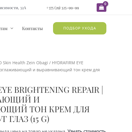
ависимости, 32А
+375 (29) 325-99-99
там
Контакты
ПОДБОР УХОДА
O Skin Health Zein Obagi
/ HYDRAFIRM EYE
Разглаживающий и выравнивающий тон крем для
YE BRIGHTENING REPAIR |
АЮЩИЙ И
ЮЩИЙ ТОН КРЕМ ДЛЯ
 ГЛАЗ (15 G)
енда цена на товар не указана.
Узнать стоимость