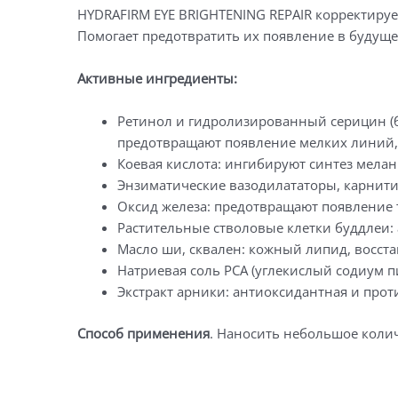
HYDRAFIRM EYE BRIGHTENING REPAIR корректируе
Помогает предотвратить их появление в будуще
Активные ингредиенты:
Ретинол и гидролизированный серицин (б
предотвращают появление мелких линий
Коевая кислота: ингибируют синтез мелан
Энзиматические вазодилататоры, карнити
Оксид железа: предотвращают появление 
Растительные стволовые клетки буддлеи:
Масло ши, сквален: кожный липид, восст
Натриевая соль РСА (углекислый содиум 
Экстракт арники: антиоксидантная и про
Способ применения
. Наносить небольшое колич