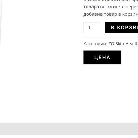
товара
вы можете через 
добавив товар в корзин
Количество
В КОРЗИ
HYDRAFIRM
EYE
Категории:
ZO Skin Healt
BRIGHTENING
REPAIR
ЦЕНА
|
Разглаживающий
и
выравнивающий
тон
крем
для
кожи
вокруг
глаз
(15