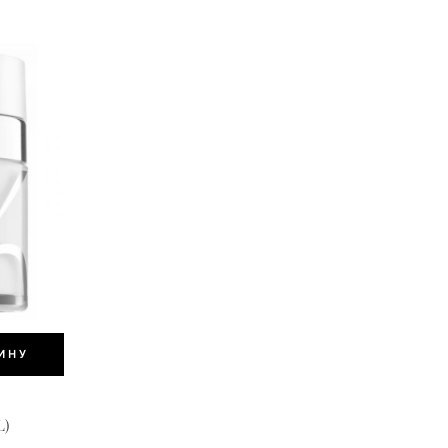
ИНУ
)