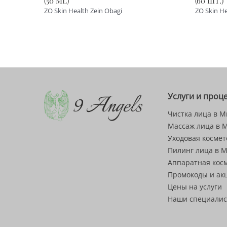
(50 ML)
(60 ШТ.)
ZO Skin Health Zein Obagi
ZO Skin He
Услуги и проц
Чистка лица в М
Массаж лица в 
Уходовая космет
Пилинг лица в 
Аппаратная кос
Промокоды и ак
Цены на услуги
Наши специали