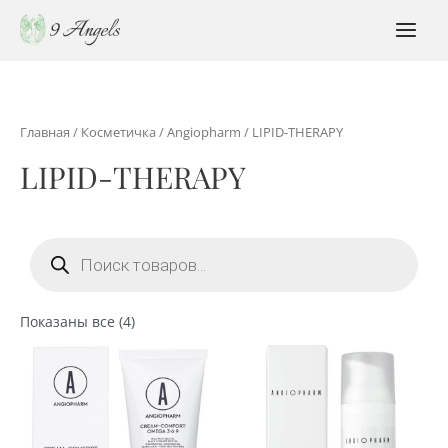
Перейти
к
MAI
содержимому
MEN
Главная
/
Косметичка
/
Angiopharm
/ LIPID-THERAPY
LIPID-THERAPY
Поиск
товаров
Сортировка:
Показаны все (4)
по
популярности