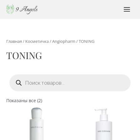
Перейти
к
MAI
содержимому
MEN
Главная
/
Косметичка
/
Angiopharm
/ TONING
TONING
Поиск
товаров
Сортировка:
Показаны все (2)
по
популярности