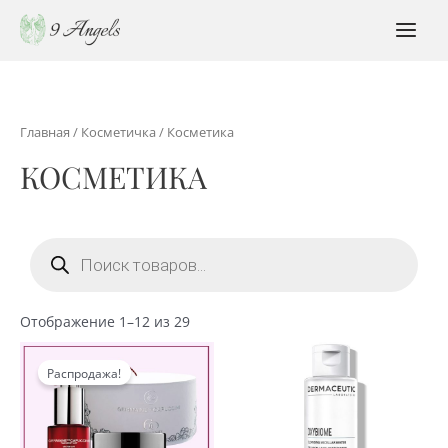
Перейти
к
MAI
содержимому
MEN
Главная
/
Косметичка
/ Косметика
КОСМЕТИКА
Поиск
товаров
Сортировка:
Отображение 1–12 из 29
по
популярности
Распродажа!