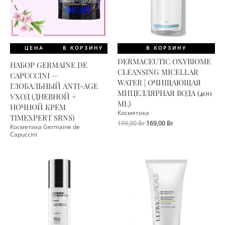
ЦЕНА
В КОРЗИНУ
В КОРЗИНУ
DERMACEUTIC OXYBIOME
НАБОР GERMAINE DE
CLEANSING MICELLAR
CAPUCCINI —
WATER | ОЧИЩАЮЩАЯ
ГЛОБАЛЬНЫЙ ANTI-AGE
МИЦЕЛЛЯРНАЯ ВОДА (400
УХОД (ДНЕВНОЙ +
ML)
НОЧНОЙ КРЕМ
Косметика
TIMEXPERT SRNS)
Первоначальная
Текущая
199,00
Br
169,00
Br
Косметика Germaine de
цена
цена:
Capuccini
составляла
169,00 Br.
199,00 Br.