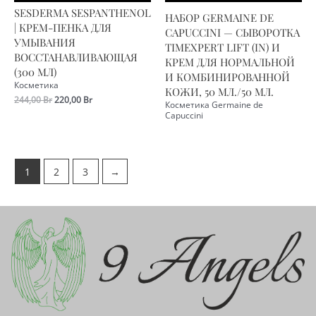
SESDERMA SESPANTHENOL
НАБОР GERMAINE DE
| КРЕМ-ПЕНКА ДЛЯ
CAPUCCINI — СЫВОРОТКА
УМЫВАНИЯ
TIMEXPERT LIFT (IN) И
ВОССТАНАВЛИВАЮЩАЯ
КРЕМ ДЛЯ НОРМАЛЬНОЙ
(300 МЛ)
И КОМБИНИРОВАННОЙ
Косметика
КОЖИ, 50 МЛ./50 МЛ.
Первоначальная
Текущая
244,00
Br
220,00
Br
Косметика Germaine de
цена
цена:
Capuccini
составляла
220,00 Br.
244,00 Br.
1
2
3
→