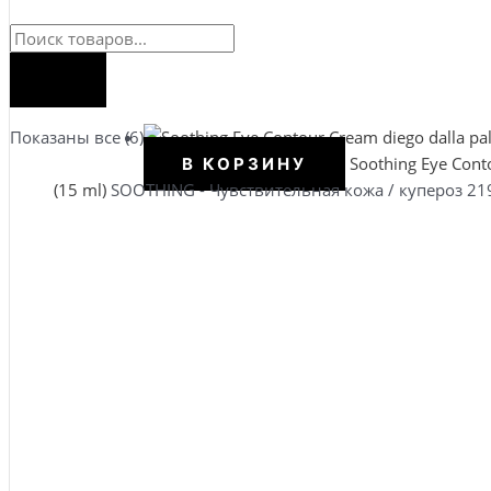
а
Поиск
товаров
Сортировка:
Показаны все (6)
по
Soothing Eye Con
В КОРЗИНУ
популярности
(15 ml)
SOOTHING - Чувствительная кожа / купероз
21