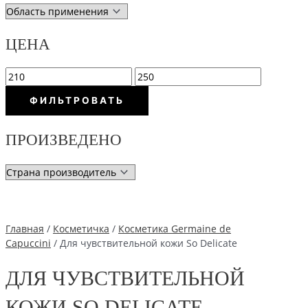
ЦЕНА
М
М
и
а
ФИЛЬТРОВАТЬ
н
к
и
с
ПРОИЗВЕДЕНО
м
и
а
м
л
а
ь
л
н
ь
Главная
/
Косметичка
/
Косметика Germaine de
Capuccini
/ Для чувствительной кожи So Delicate
а
н
я
а
ДЛЯ ЧУВСТВИТЕЛЬНОЙ
ц
я
е
ц
КОЖИ SO DELICATE