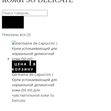
н
е
а
н
Поиск
а
товаров
Сортировка:
Показаны все (3)
по
популярности
ЦЕНА
В
КОРЗИНУ
Germaine de Capuccini |
Крем успокаивающий для
нормальной деликатной
кожи (50 ml)
Для
чувствительной кожи So
Delicate