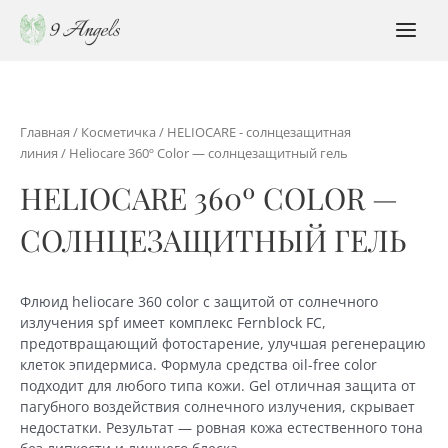
Перейти
к
MAI
содержимому
MEN
Главная
/
Косметичка
/
HELIOCARE - солнцезащитная
линия
/ Heliocare 360º Color — солнцезащитный гель
HELIOCARE 360º COLOR —
СОЛНЦЕЗАЩИТНЫЙ ГЕЛЬ
Флюид heliocare 360 color с защитой от солнечного
излучения spf имеет комплекс Fernblock FC,
предотвращающий фотостарение, улучшая регенерацию
клеток эпидермиса. Формула средства oil-free color
подходит для любого типа кожи. Gel отличная защита от
пагубного воздействия солнечного излучения, скрывает
недостатки. Результат — ровная кожа естественного тона