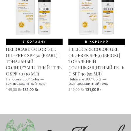
В КОРЗИНУ
В КОРЗИНУ
HELIOCARE COLOR GEL
HELIOCARE COLOR GEL
OIL-FREE SPF 50 (PEARL) |
OIL-FREE SPF50 (BEIGE) |
ТОНАЛЬНЫЙ
ТОНАЛЬНЫЙ
СОЛНЦЕЗАЩИТНЫЙ ГЕЛЬ
СОЛНЦЕЗАЩИТНЫЙ ГЕЛЬ
С SPF 50 (50 МЛ)
С SPF 50 (50 МЛ)
Heliocare 360º Color —
Heliocare 360º Color —
солнцезащитный гель
солнцезащитный гель
Первоначальная
Текущая
Первоначальная
Текущая
149,00
Br
131,00
Br
149,00
Br
131,00
Br
цена
цена:
цена
цена:
составляла
131,00 Br.
составляла
131,00 Br.
149,00 Br.
149,00 Br.