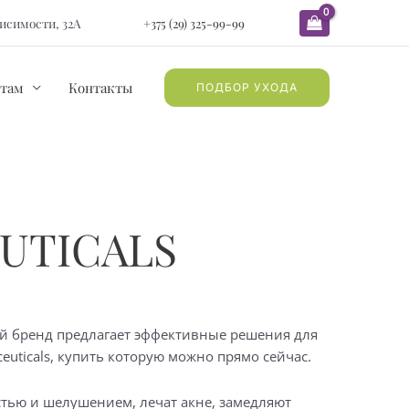
ависимости, 32А
+375 (29) 325-99-99
там
Контакты
ПОДБОР УХОДА
UTICALS
й бренд предлагает эффективные решения для
ceuticals, купить
которую можно прямо сейчас.
остью и шелушением, лечат акне, замедляют