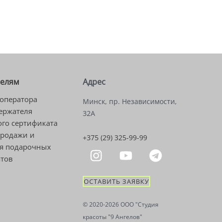
телям
Адрес
оператора
Минск, пр. Независимости,
ержателя
32А
го сертификата
продажи и
+375 (29) 325-99-99
я подарочных
атов
ОСТАВИТЬ ЗАЯВКУ
© 2020-2026 OOO "Студия
красоты "9 Ангелов"