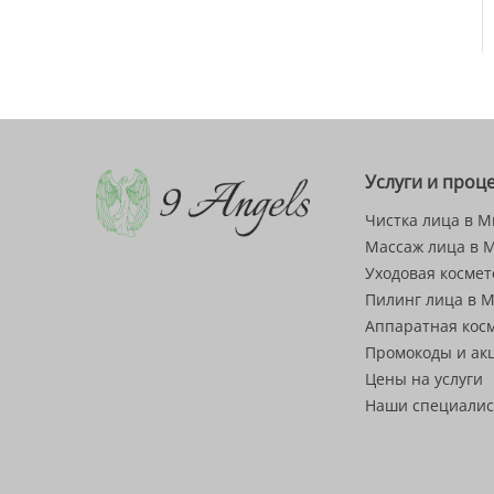
Услуги и проц
Чистка лица в М
Массаж лица в 
Уходовая космет
Пилинг лица в 
Аппаратная кос
Промокоды и ак
Цены на услуги
Наши специали