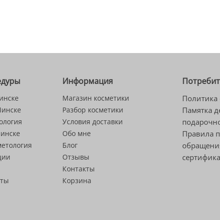
едуры
Информация
Потреби
инске
Магазин косметики
Политика 
Минске
Разбор косметики
Памятка д
ология
Условия доставки
подарочно
Минске
Обо мне
Правила 
метология
Блог
обращени
ции
Отзывы
сертифик
Контакты
сты
Корзина