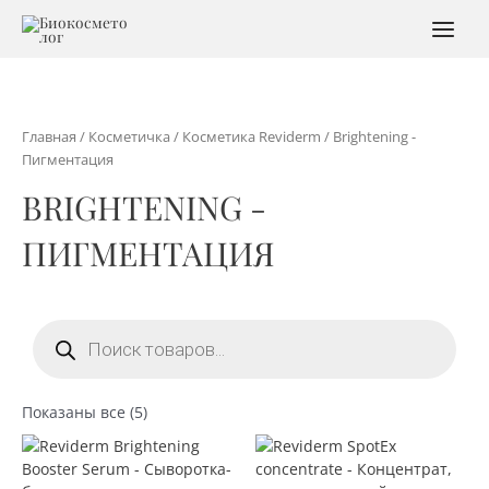
Перейти
к
MAI
содержимому
MEN
Главная
/
Косметичка
/
Косметика Reviderm
/ Brightening -
Пигментация
BRIGHTENING -
ПИГМЕНТАЦИЯ
Поиск
товаров
Сортировка:
Показаны все (5)
по
популярности