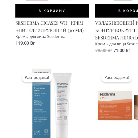
В КОРЗИНУ
В КОРЗ
SESDERMA CICASES WH | КРЕМ
УВЛАЖНЯЮЩИЙ К
ЭПИТЕЛИЗИРУЮЩИЙ (30 МЛ)
КОНТУР ВОКРУГ Г
Кремы для лица Sesderma
SESDERMA HIDRALO
119,00
Br
Кремы для лица Sesd
Первонача
Тек
79,00
Br
71,00
Br
цена
цен
составляла
71,0
79,00 Br.
Распродажа!
Распродажа!