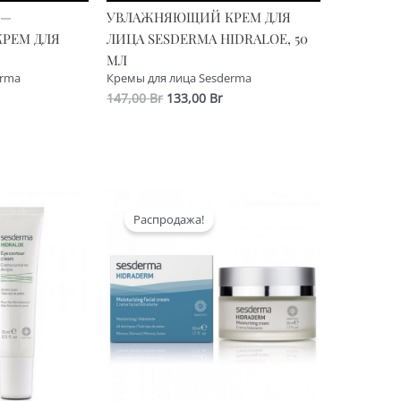
 —
УВЛАЖНЯЮЩИЙ КРЕМ ДЛЯ
РЕМ ДЛЯ
ЛИЦА SESDERMA HIDRALOE, 50
МЛ
erma
Кремы для лица Sesderma
альная
екущая
Первоначальная
Текущая
147,00
Br
133,00
Br
ена:
цена
цена:
а
98,00 Br.
составляла
133,00 Br.
147,00 Br.
Распродажа!