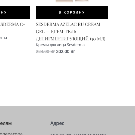
ИНУ
В КОРЗИНУ
ESDERMA C-
SESDERMA AZELAC RU CREAM
GEL — КРЕМ-ГЕЛЬ
erma
ДЕПИГМЕНТИРУЮЩИЙ (50 МЛ)
альная
екущая
Кремы для лица Sesderma
ена:
Первоначальная
Текущая
224,00
Br
202,00
Br
а
11,00 Br.
цена
цена:
составляла
202,00 Br.
224,00 Br.
телям
Адрес
оператора