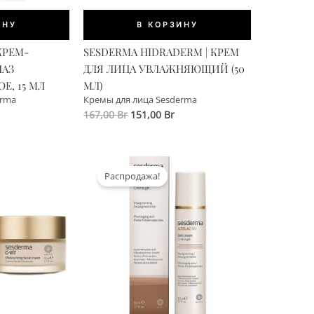
ИНУ
В КОРЗИНУ
РЕМ-
SESDERMA HIDRADERM | КРЕМ
ЛАЗ
ДЛЯ ЛИЦА УВЛАЖНЯЮЩИЙ (50
E, 15 МЛ
МЛ)
erma
Кремы для лица Sesderma
льная
ущая
Первоначальная
Текущая
167,00
Br
151,00
Br
а:
цена
цена:
0 Br.
составляла
151,00 Br.
167,00 Br.
Распродажа!