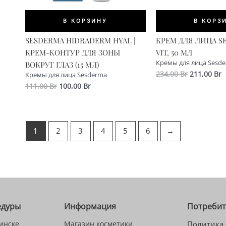
В КОРЗИНУ
В КОРЗ
SESDERMA HIDRADERM HYAL |
КРЕМ ДЛЯ ЛИЦА S
КРЕМ-КОНТУР ДЛЯ ЗОНЫ
VIT, 50 МЛ
Кремы для лица Sesd
ВОКРУГ ГЛАЗ (15 МЛ)
Первонач
Т
234,00
Br
211,00
Br
Кремы для лица Sesderma
цена
ц
Первоначальная
Текущая
111,00
Br
100,00
Br
составлял
2
цена
цена:
234,00 Br.
составляла
100,00 Br.
111,00 Br.
1
2
3
4
5
6
→
едуры
Информация
Потреби
инске
Магазин косметики
Политика 