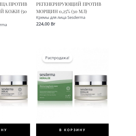
ИЦА ПРОТИВ
РЕГЕНЕРИРУЮЩИЙ ПРОТИВ
Й КОЖИ (50
МОРЩИН 0,25% (30 МЛ)
Кремы для лица Sesderma
224,00
Br
erma
альная
екущая
ена:
а
08,00 Br.
Распродажа!
ИНУ
В КОРЗИНУ