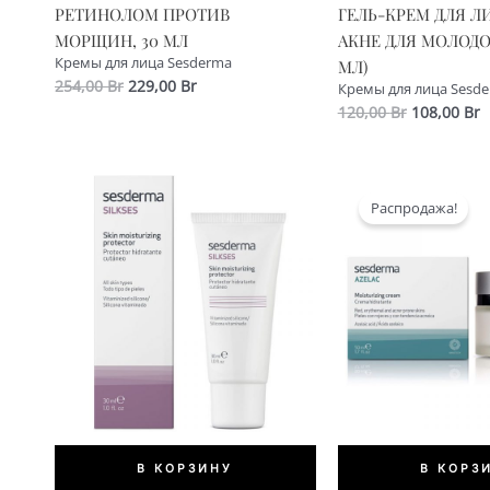
РЕТИНОЛОМ ПРОТИВ
ГЕЛЬ-КРЕМ ДЛЯ Л
МОРЩИН, 30 МЛ
АКНЕ ДЛЯ МОЛОДО
Кремы для лица Sesderma
МЛ)
Первоначальная
Текущая
254,00
Br
229,00
Br
Кремы для лица Sesd
цена
цена:
Первонач
Т
120,00
Br
108,00
Br
составляла
229,00 Br.
цена
ц
254,00 Br.
составлял
1
120,00 Br.
Распродажа!
В КОРЗИНУ
В КОРЗ