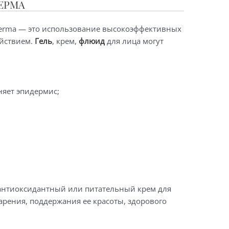
ЕРМА
derma — это использование высокоэффективных
ействием.
Гель
, крем,
флюид
для лица могут
няет эпидермис;
нтиоксидантный или питательный крем для
арения, поддержания ее красоты, здорового