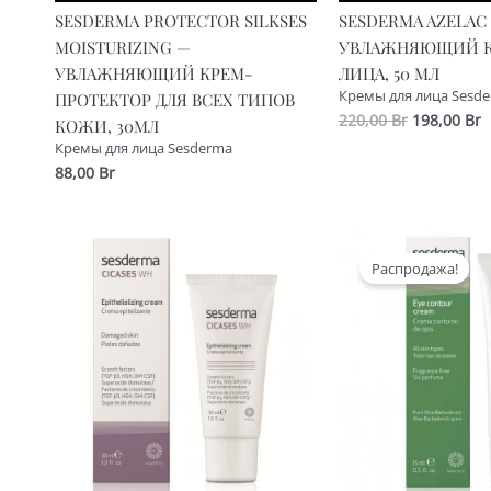
SESDERMA PROTECTOR SILKSES
SESDERMA AZELAC
MOISTURIZING —
УВЛАЖНЯЮЩИЙ К
УВЛАЖНЯЮЩИЙ КРЕМ-
ЛИЦА, 50 МЛ
Кремы для лица Sesd
ПРОТЕКТОР ДЛЯ ВСЕХ ТИПОВ
Первонач
Т
220,00
Br
198,00
Br
КОЖИ, 30МЛ
цена
ц
Кремы для лица Sesderma
составлял
1
88,00
Br
220,00 Br.
Распродажа!