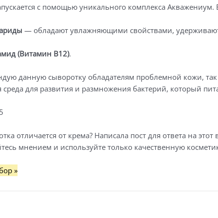
льной
пускается с помощью уникального комплекса Акважениум. В
хариды
— обладают увлажняющими свойствами, удерживают в
мид (Витамин В12)
.
дую данную сыворотку обладателям проблемной кожи, так ка
 среда для развития и размножения бактерий, который пита
5
тка отличается от крема? Написала пост для ответа на этот 
тесь мнением и используйте только качественную косметик
бор »