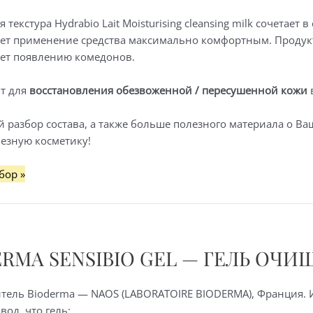
 текстура Hydrabio Lait Moisturising cleansing milk сочетает
ает применение средства максимально комфортным. Продук
ует появлению комедонов.
т для
восстановления обезвоженной / пересушенной кожи
разбор состава, а также больше полезного материала о Ва
лезную косметику!
бор »
ERMA SENSIBIO GEL — ГЕЛЬ О
тель Bioderma — NAOS (LABORATOIRE BIODERMA), Франция. И
вод, что гель: