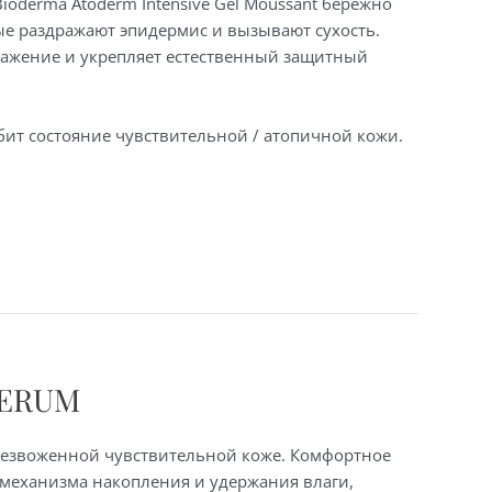
derma Atoderm Intensive Gel Moussant бережно
ые раздражают эпидермис и вызывают сухость.
ражение и укрепляет естественный защитный
убит состояние чувствительной / атопичной кожи.
SERUM
безвоженной чувствительной коже. Комфортное
о механизма накопления и удержания влаги,