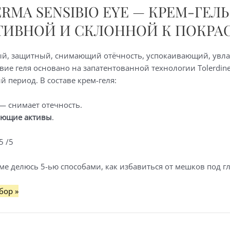
ERMA SENSIBIO EYE — КРЕМ-ГЕЛ
ТИВНОЙ И СКЛОННОЙ К ПОКР
й, защитный, снимающий отёчность, успокаивающий, увла
твие геля основано на запатентованной технологии Tolerdin
 период. В составе крем-геля:
— снимает отечность.
яющие активы
.
5 /5
ме делюсь 5-ью способами, как избавиться от мешков под гл
бор »