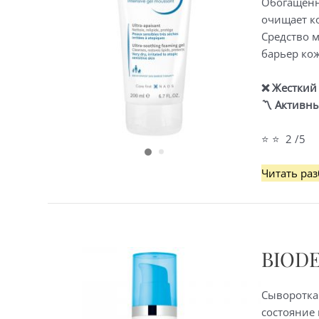
Обогащенн
очищает к
Средство 
барьер кож
❌
Жесткий 
〽️ Активн
⭐ ⭐ 2 /5
Bioderma
Читать раз
Atoderm
—
Очищающ
мусс
BIOD
для
очень
сухой,
Сыворотка
атопичной
состояние 