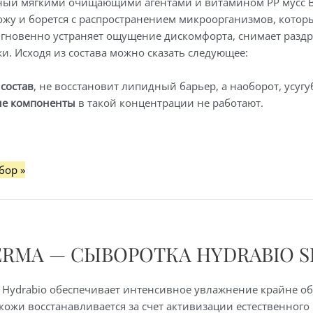
ый мягкими очищающими агентами и витамином PP мусс Bio
ожу и борется с распространением микроорганизмов, котор
мгновенно устраняет ощущение дискомфорта, снимает разд
и. Исходя из состава можно сказать следующее:
состав
, не восстановит липидный барьер, а наоборот, усуг
ые компоненты
в такой концентрации не работают.
бор »
ий
ERMA — СЫВОРОТКА HYDRABIO 
 Hydrabio обеспечивает интенсивное увлажнение крайне о
,
кожи восстанавливается за счет активизации естественног