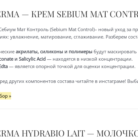
ERMA — КРЕМ SEBIUM MAT CONT
льной,
ебиум Мат Контроль (Sebium Mat Control)– новый уход за п
й
ях: увлажнение, матирование, сглаживание. Разберем сост
ческие
акрилаты, силиконы и полимеры
будут маскировать
onate и Salicylic Acid
— находятся в низкой концентрации.
иям
Edta
— является опорной точкой для оценки концентрации.
ред других компонентов состава читайте в инстаграме! Выб
бор »
ERMA HYDRABIO LAIT — МОЛОЧК