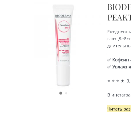
BIOD
РЕАК
Ежедневны
глаз. Дейс
длительный
✅
Кофеин
✅
Увлажн
⭐ ⭐ ⭐ ★ 3,
В инстагра
Bioderma
Читать раз
Sensibio
Eye
—