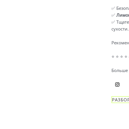
✅ Безоп
✅
Лимон
✅ Тщате
сухости.
Рекомен
⭐ ⭐ ⭐ ⭐ 
Больше 
РАЗБО