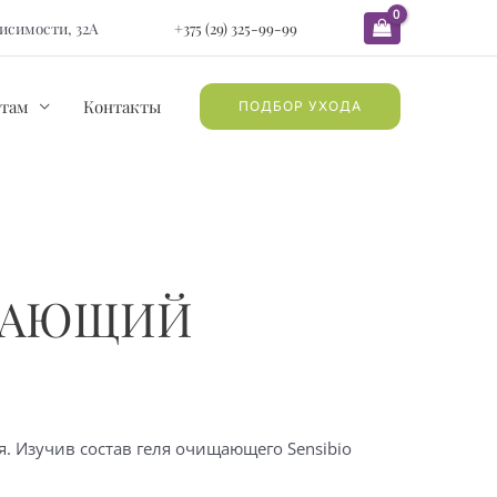
ависимости, 32А
+375 (29) 325-99-99
там
Контакты
ПОДБОР УХОДА
ИЩАЮЩИЙ
 Изучив состав геля очищающего Sensibio