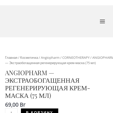
Перейти
к
содержимому
MAI
MEN
Главная
/
Косметичка
/
Angiopharm
/
CORNEOTHERAPY
/ ANGIOPHAR
— Экстраобогащенная регенерирующая крем-маска (75 мл)
ANGIOPHARM —
ЭКСТРАОБОГАЩЕННАЯ
РЕГЕНЕРИРУЮЩАЯ КРЕМ-
МАСКА (75 МЛ)
69,00
Br
Количество
В КОРЗИНУ