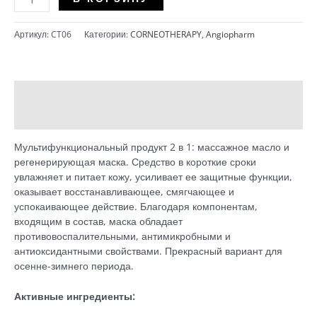
ANGIOPHARM
-
Артикул:
CT06
Категории:
CORNEOTHERAPY
,
Angiopharm
Экстраобогащенная
регенерирующая
крем-
маска
Описание
(75
мл)
Детали
Мультифункциональный продукт 2 в 1: массажное масло и
регенерирующая маска. Средство в короткие сроки
увлажняет и питает кожу, усиливает ее защитные функции,
оказывает восстанавливающее, смягчающее и
успокаивающее действие. Благодаря компонентам,
входящим в состав, маска обладает
противовоспалительными, антимикробными и
антиоксидантными свойствами. Прекрасный вариант для
осенне-зимнего периода.
Активные ингредиенты: