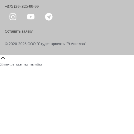
+375 (29) 325-99-99
Оставить заявку
© 2020-2026 OOO "Студия красоты "9 Ангелов"
Записаться на приём
Ваше имя
*
Ваш номер телефона
*
Комментарий
ОТПРАВИТЬ ЗАЯВКУ