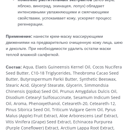
яблоко, виноград, эхинацея, лопух) обладает
интенсивными увлажняющими и смягчающими
свойствами, успокаивает кожу, ускоряет процесс
регенерации.
Применение:
нанести крем-маску массирующими
движениями на предварительно очищенную кожу лица, шею
и декольте. При необходимости удалить остатки маски
теплой влажной салфеткой.
Состав:
Aqua, Elaeis Guineensis Kernel Oil, Cocos Nucifera
Seed Butter, C10-18 Triglycerides, Theobroma Cacao Seed
Butter, Butyrospermum Parkii Butter, Synthetic Beeswax,
Stearic Acid, Glyceryl Stearate, Glycerin, Simmondsia
Chinensis (Jojoba) Seed Oil, Prunus Amygdalus Dulcis Oil,
Disodium Cetearyl Sulfosuccinate, Sesamum Indicum Seed
Oil, Aroma, Phenoxyethanol, Ceteareth-20, Ceteareth-12,
Pinus Sibirica Seed Oil, Triticum Vulgare Germ Oil, Pyrus
Malus (Apple) Fruit Extract, Aloe Arborescens Leaf Extract,
Vitis Vinifera (Grape) Seed Extract, Echinacea Purpurea
(Purple Coneflower) Extract, Arctium Lappa Root Extract,