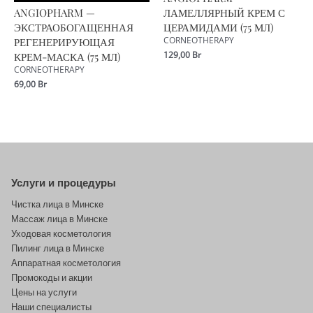
ANGIOPHARM —
ЛАМЕЛЛЯРНЫЙ КРЕМ С
ЭКСТРАОБОГАЩЕННАЯ
ЦЕРАМИДАМИ (75 МЛ)
РЕГЕНЕРИРУЮЩАЯ
CORNEOTHERAPY
129,00
Br
КРЕМ-МАСКА (75 МЛ)
CORNEOTHERAPY
69,00
Br
Услуги и процедуры
Чистка лица в Минске
Массаж лица в Минске
Уходовая косметология
Пилинг лица в Минске
Аппаратная косметология
Промокоды и акции
Цены на услуги
Наши специалисты