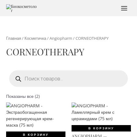
Перейти
к
MAI
содержимому
MEN
Главная
/
Косметичка
/
Angiopharm
/ CORNEOTHERAPY
CORNEOTHERAPY
Поиск
товаров
Сортировка:
Показаны все (2)
по
популярности
В КОРЗИНУ
В КОРЗИНУ
ANGIOPHARM —