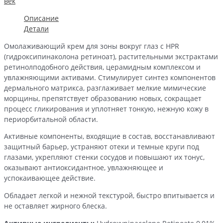
век
кожи
вокруг
Описание
глаз
Детали
(30
Омолаживающий крем для зоны вокруг глаз с HPR
мл)
(гидроксипинаколона ретиноат), растительными экстрактами
ретинолподобного действия, церамидным комплексом и
увлажняющими активами. Стимулирует синтез компонентов
дермального матрикса, разглаживает мелкие мимические
морщины, препятствует образованию новых, сокращает
процесс гликирования и уплотняет тонкую, нежную кожу в
периорбитальной области.
Активные компоненты, входящие в состав, восстанавливают
защитный барьер, устраняют отеки и темные круги под
глазами, укрепляют стенки сосудов и повышают их тонус,
оказывают антиоксидантное, увлажняющее и
успокаивающее действие.
Обладает легкой и нежной текстурой, быстро впитывается и
не оставляет жирного блеска.