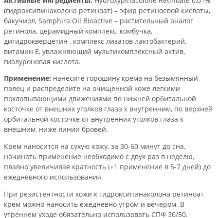
Активные ингредиенты:
Hydroxypinacolone Retinoate 0,01%
(гидроксипинаколона ретиноат) – эфир ретиноевой кислоты,
бакучиол, Samphira Oil Bioactive – растительный аналог
ретинола, церамидный комплекс, комбучка,
дигидрокверцетин , комплекс лизатов лактобактерий,
витамин Е, увлажняющий мультикомплексный актив,
гиалуроновая кислота.
Применение:
нанесите горошину крема на безымянный
палец и распределите на очищенной коже легкими
похлопывающими движениями по нижней орбитальной
косточке от внешних уголков глаза к внутренним, по верхней
орбитальной косточке от внутренних уголков глаза к
внешним, ниже линии бровей.
Крем наносится на сухую кожу, за 30-60 минут до сна,
начинать применение необходимо с двух раз в неделю,
плавно увеличивая кратность (+1 применение в 5-7 дней) до
ежедневного использования.
При резистентности кожи к гидроксипинаколона ретиноат
крем можно наносить ежедневно утром и вечером. В
утреннем уходе обязательно использовать СПФ 30/50.