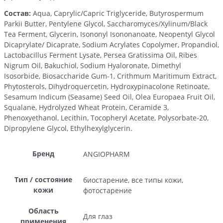
Состав:
Aqua, Caprylic/Capric Triglyceride, Butyrospermum
Parkii Butter, Pentylene Glycol, Saccharomyces/Xylinum/Black
Tea Ferment, Glycerin, Isononyl Isononanoate, Neopentyl Glycol
Dicaprylate/ Dicaprate, Sodium Acrylates Copolymer, Propandiol,
Lactobacillus Ferment Lysate, Persea Gratissima Oil, Ribes
Nigrum Oil, Bakuchiol, Sodium Hyaloronate, Dimethyl
Isosorbide, Biosaccharide Gum-1, Crithmum Maritimum Extract,
Phytosterols, Dihydroquercetin, Hydroxypinacolone Retinoate,
Sesamum Indicum (Seasame) Seed Oil, Olea Europaea Fruit Oil,
Squalane, Hydrolyzed Wheat Protein, Ceramide 3,
Phenoxyethanol, Lecithin, Tocopheryl Acetate, Polysorbatе-20,
Dipropylene Glycol, Ethylhexylglycerin.
Бренд
ANGIOPHARM
Тип / состояние
биостарение, все типы кожи,
кожи
фотостарение
Область
Для глаз
применения