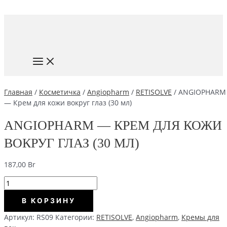
Перейти
к
содержимому
MAIN
MENU
Главная
/
Косметичка
/
Angiopharm
/
RETISOLVE
/ ANGIOPHARM
— Крем для кожи вокруг глаз (30 мл)
ANGIOPHARM — КРЕМ ДЛЯ КОЖИ
ВОКРУГ ГЛАЗ (30 МЛ)
187,00
Br
Количество
ANGIOPHARM
В КОРЗИНУ
-
Крем
Артикул:
RS09
Категории:
RETISOLVE
,
Angiopharm
,
Кремы для
для