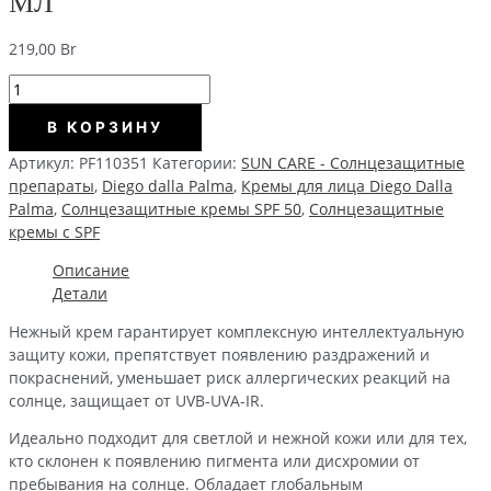
МЛ
219,00
Br
Количество
Protective
В КОРЗИНУ
Illuminating
Anti-
Артикул:
PF110351
Категории:
SUN CARE - Солнцезащитные
Dark
препараты
,
Diego dalla Palma
,
Кремы для лица Diego Dalla
Spots
Palma
,
Солнцезащитные кремы SPF 50
,
Солнцезащитные
Cream
кремы с SPF
-
Солнцезащитный
Описание
крем
Детали
SPF50
Нежный крем гарантирует комплексную интеллектуальную
для
защиту кожи, препятствует появлению раздражений и
лица
покраснений, уменьшает риск аллергических реакций на
(водостойкий),
солнце, защищает от UVB-UVA-IR.
50
мл
Идеально подходит для светлой и нежной кожи или для тех,
кто склонен к появлению пигмента или дисхромии от
пребывания на солнце. Обладает глобальным