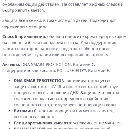
омолаживающим действием. Не оставляет жирных следов и
быстро впитывается.
Защита всей семьи, в том числе для детей. Подходит для
беременных женщин.
Способ применения:
обильно наносите крем перед выходом
на солнце, избегая попадания в глаза. Для поддержания
защиты повторно наносите средство, особенно после
потоотделения, купания или вытирания полотенцем.
Активы:
DNA SMART PROTECTION, Витамин С,
Глицерритиновая кислота, POLLUSHIELD™, Витамин Е.
DNA SMAR TPROTECTION
: активирует процессы
защиты клеток от UV, IR и синего света, способствует
процессам восстановления ДНК. Защищает волокна
коллагена и эластина от вредного воздействия
солнечного света, стимулирует регенерацию кожи.
Витамин C
: против морщин и пигментных пятен,
вызванных солнцем.
Глицирретиновая кислота
: успокаивает и смягчает.
POLLUSHIELD™
: защищает кожу от загрязнений