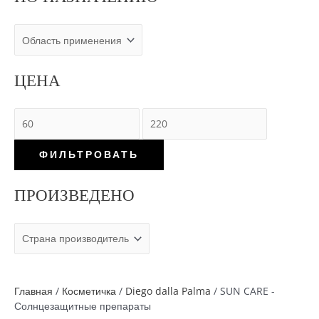
ЦЕНА
М
М
и
а
ФИЛЬТРОВАТЬ
н
к
и
с
ПРОИЗВЕДЕНО
м
и
а
м
л
а
ь
л
н
ь
а
н
Главная
/
Косметичка
/
Diego dalla Palma
/ SUN CARE -
Солнцезащитные препараты
я
а