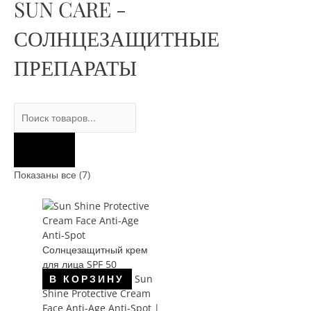
SUN CARE -
ц
я
е
ц
СОЛНЦЕЗАЩИТНЫЕ
н
е
ПРЕПАРАТЫ
а
н
а
Поиск
товаров
Сортировка:
Показаны все (7)
по
популярности
Sun
В КОРЗИНУ
Shine Protective Cream
Face Anti-Age Anti-Spot |