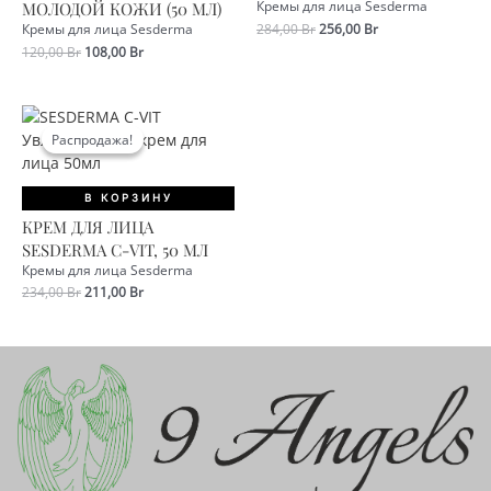
МОЛОДОЙ КОЖИ (50 МЛ)
Кремы для лица Sesderma
Первоначальная
Текущая
284,00
Br
256,00
Br
Кремы для лица Sesderma
цена
цена:
Первоначальная
Текущая
120,00
Br
108,00
Br
составляла
256,00 Br.
цена
цена:
284,00 Br.
составляла
108,00 Br.
120,00 Br.
Распродажа!
Распродажа!
В КОРЗИНУ
КРЕМ ДЛЯ ЛИЦА
SESDERMA C-VIT, 50 МЛ
Кремы для лица Sesderma
Первоначальная
Текущая
234,00
Br
211,00
Br
цена
цена:
составляла
211,00 Br.
234,00 Br.