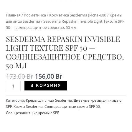
Главная
/
Косметичка
/
Косметика Sesderma (Испания)
/
Кремы
для лица Sesderma
/ Sesderma Repaskin Invisible Light Texture SPF
50 — солнцезащитное средство, 50 мл
SESDERMA REPASKIN INVISIBLE
LIGHT TEXTURE SPF 50 —
СОЛНЦЕЗАЩИТНОЕ СРЕДСТВО,
50 МЛ
Первоначальная
Текущая
173,00
Br
156,00
Br
цена
цена:
Количество
Alternative:
В КОРЗИНУ
составляла
156,00 Br.
Sesderma
173,00 Br.
Repaskin
Категории:
Кремы для лица Sesderma
,
Дневные кремы для лица с
Invisible
SPF
,
Кремы Sesderma
,
Солнцезащитные кремы SPF 50
,
Light
Солнцезащитные кремы с SPF
Texture
SPF
50